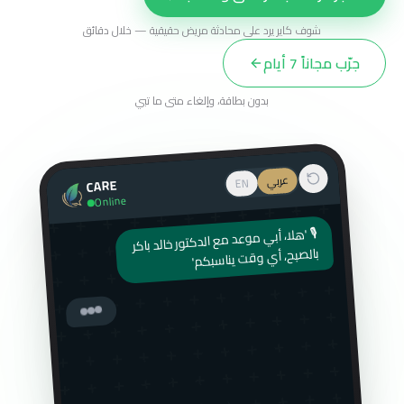
شوف كاير يرد على محادثة مريض حقيقية — خلال دقائق
جرّب مجاناً 7 أيام
بدون بطاقة، وإلغاء متى ما تبي
عربي
EN
CARE
Online
🎙 'هلا، أبي موعد مع الدكتور خالد باكر
بالصبح، أي وقت يناسبكم'
أهلاً! سمعت رسالتك الصوتية — تبي
موعد مع الدكتور خالد بكره الصبح.