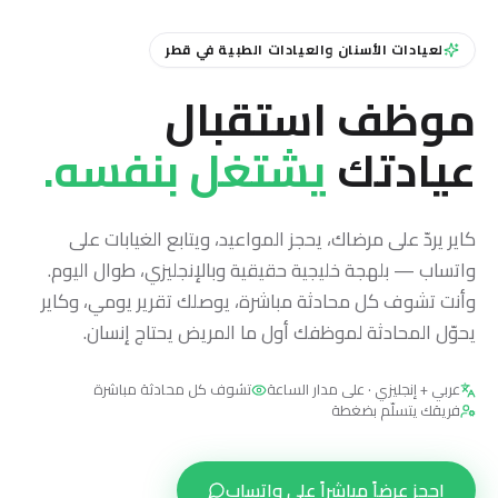
لعيادات الأسنان والعيادات الطبية في قطر
موظف استقبال
عيادتك
يشتغل بنفسه.
كاير يردّ على مرضاك، يحجز المواعيد، ويتابع الغيابات على
واتساب — بلهجة خليجية حقيقية وبالإنجليزي، طوال اليوم.
وأنت تشوف كل محادثة مباشرة، يوصلك تقرير يومي، وكاير
يحوّل المحادثة لموظفك أول ما المريض يحتاج إنسان.
عربي + إنجليزي · على مدار الساعة
تشوف كل محادثة مباشرة
فريقك يتسلّم بضغطة
احجز عرضاً مباشراً على واتساب