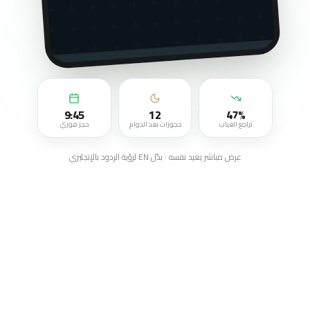
9:45
12
47%
تراجع الغياب
حجوزات بعد الدوام
حجز فوري
عرض مباشر يعيد نفسه · بدّل EN لرؤية الردود بالإنجليزي