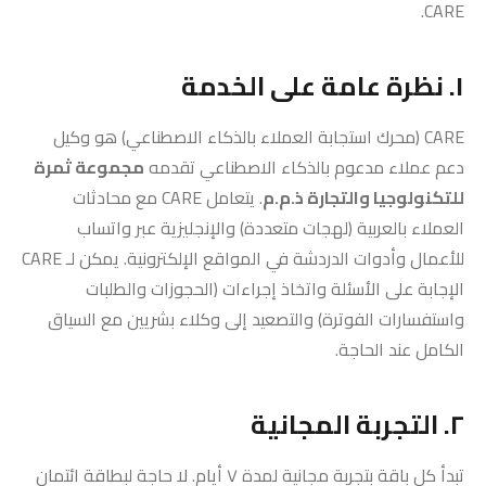
CARE.
١. نظرة عامة على الخدمة
CARE (محرك استجابة العملاء بالذكاء الاصطناعي) هو وكيل
دعم عملاء مدعوم بالذكاء الاصطناعي تقدمه
مجموعة ثمرة
للتكنولوجيا والتجارة ذ.م.م
. يتعامل CARE مع محادثات
العملاء بالعربية (لهجات متعددة) والإنجليزية عبر واتساب
للأعمال وأدوات الدردشة في المواقع الإلكترونية. يمكن لـ CARE
الإجابة على الأسئلة واتخاذ إجراءات (الحجوزات والطلبات
واستفسارات الفوترة) والتصعيد إلى وكلاء بشريين مع السياق
الكامل عند الحاجة.
٢. التجربة المجانية
تبدأ كل باقة بتجربة مجانية لمدة ٧ أيام. لا حاجة لبطاقة ائتمان