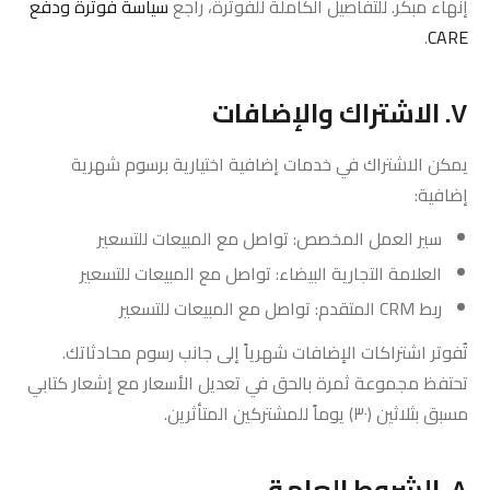
إنهاء مبكر. للتفاصيل الكاملة للفوترة، راجع
سياسة فوترة ودفع
.
CARE
٧. الاشتراك والإضافات
يمكن الاشتراك في خدمات إضافية اختيارية برسوم شهرية
إضافية:
سير العمل المخصص: تواصل مع المبيعات للتسعير
العلامة التجارية البيضاء: تواصل مع المبيعات للتسعير
ربط CRM المتقدم: تواصل مع المبيعات للتسعير
تُفوتر اشتراكات الإضافات شهرياً إلى جانب رسوم محادثاتك.
تحتفظ مجموعة ثمرة بالحق في تعديل الأسعار مع إشعار كتابي
مسبق بثلاثين (٣٠) يوماً للمشتركين المتأثرين.
٨. الشروط العامة