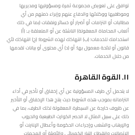
توافق على تعويض مجموعة ثمرة ومسؤوليها ومديريها
وموظفيها ووكلائها والدفاع عنهم وإبراء ذمتهم من أي
مطالبات أو التزامات أو أضرار أو خسائر ونفقات (بما في ذلك
أتعاب المحاماة المعقولة) الناشئة عن أو المتعلقة بـ: (أ)
استخدامك للخدمات؛ (ب) انتهاكك لهذه الشروط؛ (ج) انتهاكك لأي
قانون أو لائحة معمول بها؛ أو (د) أي محتوى أو بيانات تقدمها
من خلال الخدمات.
١١. القوة القاهرة
لا يتحمل أي طرف المسؤولية عن أي إخفاق أو تأخير في أداء
التزاماته بموجب هذه الشروط حيث ينتج هذا الإخفاق أو التأخير
عن ظروف خارجة عن السيطرة المعقولة لذلك الطرف، بما في
ذلك على سبيل المثال لا الحصر الكوارث الطبيعية والحروب
والإرهاب والشغب وإجراءات الحكومة وأعطال الإنترنت أو
الاتصالات وانقطاع التيار الكهربائي والأوبئة أو الهجمات