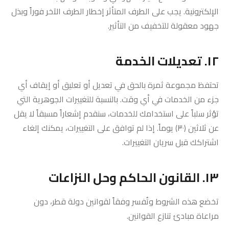
الإلكترونية. يجب على الطرف المتأثر إخطار الطرف الآخر فوراً وبذل
جهود معقولة للتخفيف من التأثير.
١٢. تعديلات الخدمة
تحتفظ مجموعة ثمرة بالحق في تعديل أو تعليق أو إيقاف أي
جزء من الخدمات في أي وقت. بالنسبة للتغييرات الجوهرية التي
تؤثر سلباً على استخدامك للخدمات، سنقدم إشعاراً مسبقاً لا يقل
عن ثلاثين (٣٠) يوماً. إذا لم توافق على التغييرات، يمكنك إلغاء
اشتراكك قبل سريان التغييرات.
١٣. القانون الحاكم وحل النزاعات
تخضع هذه الشروط وتُفسر وفقاً لقوانين دولة قطر، دون
مراعاة مبادئ تنازع القوانين.