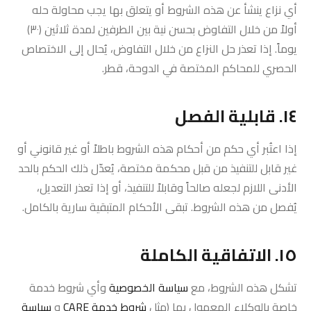
أي نزاع ينشأ عن هذه الشروط أو يتعلق بها يجب محاولة حله
أولاً من خلال التفاوض بحسن نية بين الطرفين لمدة ثلاثين (٣٠)
يوماً. إذا تعذر حل النزاع من خلال التفاوض، يُحال إلى الاختصاص
الحصري للمحاكم المختصة في الدوحة، قطر.
١٤. قابلية الفصل
إذا اعتُبر أي حكم من أحكام هذه الشروط باطلاً أو غير قانوني أو
غير قابل للتنفيذ من قبل محكمة مختصة، يُعدّل ذلك الحكم بالحد
الأدنى اللازم لجعله صالحاً وقابلاً للتنفيذ، أو إذا تعذر التعديل،
يُفصل من هذه الشروط. تبقى الأحكام المتبقية سارية بالكامل.
١٥. الاتفاقية الكاملة
تشكل هذه الشروط، مع
سياسة الخصوصية
وأي شروط خدمة
خاصة بالوكلاء المعمول بها (مثل
شروط خدمة CARE
و
سياسة