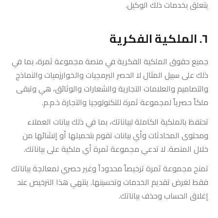
يتعلق بخدمات ذلك الوكيل.
٦. الملكية الفكرية
جميع حقوق الملكية الفكرية في منصة مجموعة ثمرة، بما في
ذلك على سبيل المثال لا الحصر البرمجيات والخوارزميات والنماذج
والتصاميم والعلامات التجارية والشعارات والوثائق، هي وتبقى
ملكاً حصرياً لمجموعة ثمرة للتكنولوجيا والتجارة ذ.م.م.
تحتفظ بالملكية الكاملة لبياناتك، بما في ذلك بيانات العملاء
ومحتوى المحادثات وأي بيانات تقوم بتحميلها أو إنشائها من
خلال المنصة. لا تدعي مجموعة ثمرة أي ملكية على بياناتك.
تمنح مجموعة ثمرة ترخيصاً محدوداً وغير حصري لمعالجة بياناتك
فقط لغرض تقديم الخدمات وتحسينها. ينتهي هذا الترخيص عند
إغلاق الحساب وحذف بياناتك.