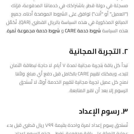
مسجلة في دولة قطر. باشتراكك في خدماتنا المدفوعة، فإنك
("العميل" أو "أنت") توافق على الشروط الموضحة أدناه. جميع
المبالغ المذكورة في هذه السياسة بالريال القطري (QAR). تُكمّل
هذه السياسة
شروط خدمة CARE
و
شروط خدمة مجموعة ثمرة
.
٢. التجربة المجانية
تبدأ كل باقة بتجربة مجانية لمدة ٧ أيام. لا حاجة لبطاقة ائتمان
للبدء، ويمكنك تقييم CARE بالكامل قبل دفع أي مبلغ. ولأننا
نمنح كل عميل تجربة مجانية لتقييم الخدمة أولاً، لا تُستحق
الرسوم إلا بعد أن تقرر المتابعة.
٣. رسوم الإعداد
تُستحق رسوم إعداد لمرة واحدة بقيمة ٧٩٩ ريال قطري قبل بدء
عملية التهيئة على باقة مدفوعة. تغطي هذه الرسوم إعداد