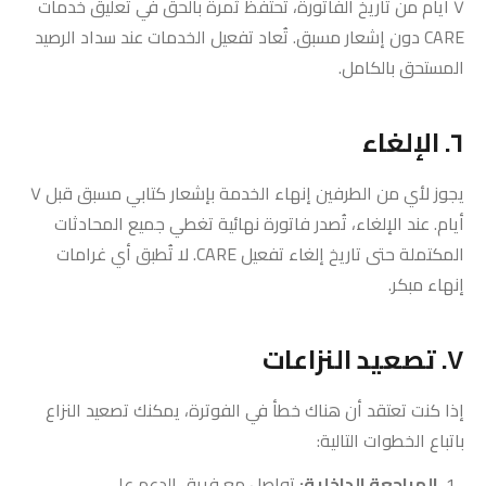
٧ أيام من تاريخ الفاتورة، تحتفظ ثمرة بالحق في تعليق خدمات
CARE دون إشعار مسبق. تُعاد تفعيل الخدمات عند سداد الرصيد
المستحق بالكامل.
٦. الإلغاء
يجوز لأي من الطرفين إنهاء الخدمة بإشعار كتابي مسبق قبل ٧
أيام. عند الإلغاء، تُصدر فاتورة نهائية تغطي جميع المحادثات
المكتملة حتى تاريخ إلغاء تفعيل CARE. لا تُطبق أي غرامات
إنهاء مبكر.
٧. تصعيد النزاعات
إذا كنت تعتقد أن هناك خطأ في الفوترة، يمكنك تصعيد النزاع
باتباع الخطوات التالية:
المراجعة الداخلية:
تواصل مع فريق الدعم على