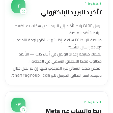
الخطوة ٢
٠٢
تأكيد البريد الإلكتروني
يرسل CARE رابط تأكيد إلى البريد الذي سجّلت به. اضغط
الرابط لتأكيد الملكية.
صلاحية الرابط
٢٤ ساعة
. إذا انتهت، تظهر لوحة التحكم زر
"إعادة إرسال التأكيد".
يمكنك متابعة إعداد الوكيل في أثناء ذلك — التأكيد
مطلوب فقط للانطلاق الرسمي في الخطوة ١٠.
افحص مجلد الرسائل غير المرغوب فيها إن لم تصل خلال
دقيقة. اسم النطاق المُرسِل هو
.
thamragroup.com
الخطوة ٣
٠٣
ربط واتساب عبر Meta