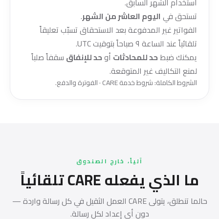
استخدام الشهر السابق.
تستحق في
اليوم العاشر من الشهر
.
الفواتير غير المدفوعة بعد الاستحقاق تسبّب تعليقاً
تلقائياً عند الساعة ٩ صباحاً بتوقيت UTC.
يمكنك ضبط
حد للمحادثات
أو
حد للإنفاق
سقفاً صلباً
لمنع التكاليف غير المتوقعة.
الشروط الكاملة:
شروط خدمة CARE
·
الفوترة والدفع
.
آلياً، خارج الصندوق
ما الذي يفعله CARE تلقائياً
حالما تنطلق، يتولى CARE العمل الثقيل في كل رسالة واردة —
دون أي إعداد لكل رسالة.