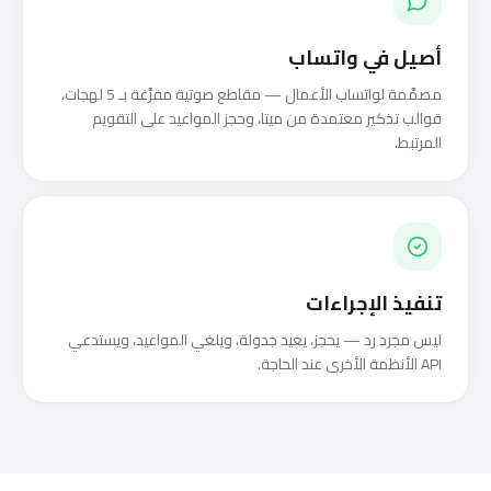
أصيل في واتساب
مصمَّمة لواتساب الأعمال — مقاطع صوتية مفرَّغة بـ 5 لهجات،
قوالب تذكير معتمدة من ميتا، وحجز المواعيد على التقويم
المرتبط.
تنفيذ الإجراءات
ليس مجرد رد — يحجز، يعيد جدولة، ويلغي المواعيد، ويستدعي
API الأنظمة الأخرى عند الحاجة.