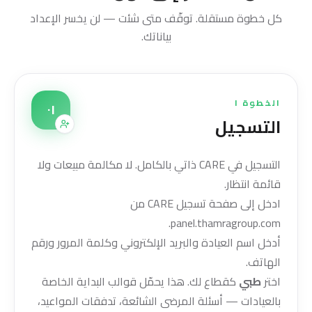
كل خطوة مستقلة. توقّف متى شئت — لن يخسر الإعداد
بياناتك.
الخطوة ١
٠١
التسجيل
التسجيل في CARE ذاتي بالكامل. لا مكالمة مبيعات ولا
قائمة انتظار.
ادخل إلى صفحة تسجيل CARE من
.
panel.thamragroup.com
أدخل اسم العيادة والبريد الإلكتروني وكلمة المرور ورقم
الهاتف.
اختر
طبي
كقطاع لك. هذا يحمّل قوالب البداية الخاصة
بالعيادات — أسئلة المرضى الشائعة، تدفقات المواعيد،