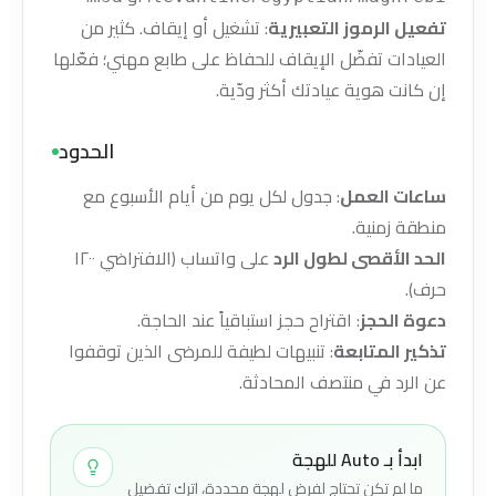
تفعيل الرموز التعبيرية
: تشغيل أو إيقاف. كثير من
العيادات تفضّل الإيقاف للحفاظ على طابع مهني؛ فعّلها
إن كانت هوية عيادتك أكثر ودّية.
الحدود
ساعات العمل
: جدول لكل يوم من أيام الأسبوع مع
منطقة زمنية.
الحد الأقصى لطول الرد
على واتساب (الافتراضي ١٢٠٠
حرف).
دعوة الحجز
: اقتراح حجز استباقياً عند الحاجة.
تذكير المتابعة
: تنبيهات لطيفة للمرضى الذين توقفوا
عن الرد في منتصف المحادثة.
ابدأ بـ Auto للهجة
ما لم تكن تحتاج لفرض لهجة محددة، اترك تفضيل