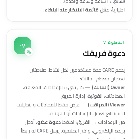
(شائع: ٢٤ ساعة وساعة واحدة).
اختيارياً، فعّل
قائمة الانتظار عند الإلغاء
.
الخطوة ٧
٠٧
دعوة فريقك
يدعم CARE عدة مستخدمين لكل نشاط. صلاحيتان
تغطيان معظم الحالات:
Owner (المالك)
— كل شيء: الإعدادات، المعرفة،
المحادثات، الفوترة، إدارة الفريق.
Viewer (المراقب)
— عرض فقط للمحادثات والتحليلات.
لا يستطيع تعديل الإعدادات أو الفوترة.
من الإعدادات → الفريق، اضغط
دعوة عضو
، أدخل
بريده الإلكتروني، واختر الصلاحية. يرسل CARE له رابطاً