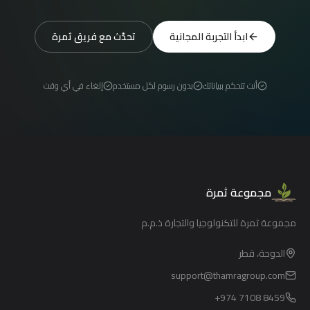
ابدأ التجربة المجانية
تحدّث مع فريق ثمرة
أنت تتحكم ببياناتك
بدون رسوم لكل مستخدم
إلغاء في أي وقت
مجموعة ثمرة
مجموعة ثمرة للتكنولوجيا والتجارة ذ.م.م
الدوحة، قطر
support@thamragroup.com
+974 7108 8459