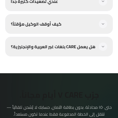
عندي تصعيدات كثيرة جداً
كيف أوقف الوكيل مؤقتاً؟
هل يعمل CARE بلغات غير العربية والإنجليزية؟
جرّب CARE ٧ أيام مجاناً.
حتى ١٥٠ محادثة. بدون بطاقة ائتمان. حسابك لا يُشحن تلقائياً —
تنتقل إلى الخطة المدفوعة فقط عندما تكون مستعداً.