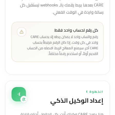
CARE بعدها بربط رقمك بالـ webhooks ليستقبل كل
رسالة واردة في الوقت الفعلي.
كل رقم لحساب واحد فقط
رقم واتساب واحد لا يمكن ربطه إلا بحساب CARE
واحد في كل وقت. إذا كان الرقم مرتبطاً بحساب
CARE آخر، سيمنع المعالج الربط. افصله من الحساب
القديم أولاً، أو استخدم رقماً مختلفاً.
الخطوة ٤
٠٤
إعداد الوكيل الذكي
هنا يصبح CARE وكيلك أنت. كل الحقول أدناه قابلة