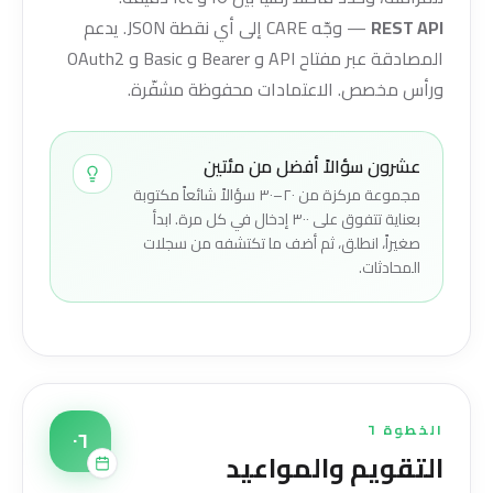
REST API
— وجّه CARE إلى أي نقطة JSON. يدعم
المصادقة عبر مفتاح API و Bearer و Basic و OAuth2
ورأس مخصص. الاعتمادات محفوظة مشفّرة.
عشرون سؤالاً أفضل من مئتين
مجموعة مركزة من ٢٠–٣٠ سؤالاً شائعاً مكتوبة
بعناية تتفوق على ٣٠٠ إدخال في كل مرة. ابدأ
صغيراً، انطلق، ثم أضف ما تكتشفه من سجلات
المحادثات.
الخطوة ٦
٠٦
التقويم والمواعيد