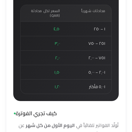
محادثات شهرياً
السعر لكل محادثة
(QAR)
٤٫٥٠
١ – ٢٥٠
٣٫٠٠
٢٥١ – ٧٥٠
٢٫٠٠
٧٥١ – ٢٬٠٠٠
١٫٥٠
٢٬٠٠١ – ٥٬٠٠٠
٥٬٠٠١ فأكثر
١٫٢٠
كيف تجري الفوترة
تُولّد الفواتير تلقائياً في
اليوم الأول من كل شهر
عن