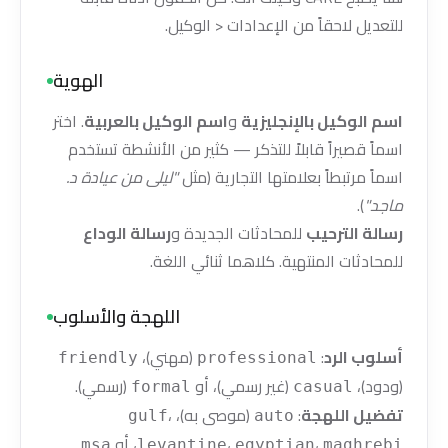
للتعديل لاحقاً من الإعدادات < الوكيل.
الهوية
اسم الوكيل بالإنجليزية
و
اسم الوكيل بالعربية
. اختر
اسماً قصيراً قابلاً للتذكر — كثير من الأنشطة تستخدم
اسماً مرتبطاً بعلامتها التجارية (مثل
"ليلى من عيادة د.
ماجد"
).
رسالة الترحيب
للمحادثات الجديدة و
رسالة الوداع
للمحادثات المنتهية. كلاهما ثنائي اللغة.
اللهجة والأسلوب
أسلوب الرد
:
(مهني)،
friendly
professional
(ودود)،
(غير رسمي)، أو
(رسمي).
formal
casual
تفضيل اللهجة
:
(موصى به)،
،
gulf
auto
،
،
، أو
.
msa
levantine
egyptian
maghrebi