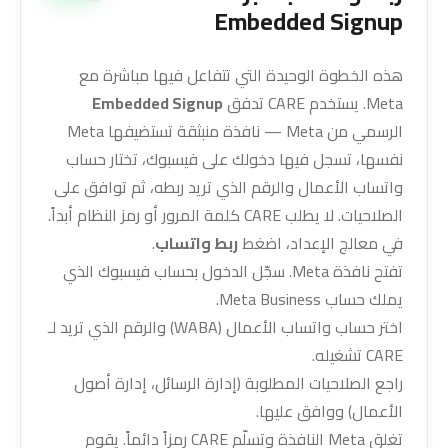
Embedded Signup
هذه الخطوة الوحيدة التي تتفاعل فيها مباشرة مع
Meta. يستخدم CARE تدفق
Embedded Signup
الرسمي من Meta — نافذة منبثقة تستضيفها Meta
نفسها، تسجل فيها دخولك على فيسبوك، تختار حساب
واتساب الأعمال والرقم الذي تريد ربطه، ثم توافق على
الصلاحيات. لا يطلب CARE كلمة المرور أو رمز النظام أبداً.
في معالج الإعداد، اضغط
ربط واتساب
.
تفتح نافذة Meta. سجّل الدخول بحساب فيسبوك الذي
يملك حساب Meta Business.
اختر حساب واتساب الأعمال (WABA) والرقم الذي تريد لـ
CARE تشغيله.
راجع الصلاحيات المطلوبة (إدارة الرسائل، إدارة أصول
الأعمال) ووافق عليها.
تغلق Meta النافذة وتسلّم CARE رمزاً دائماً. يقوم