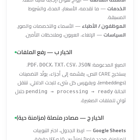
الخدمات
— ما تقدمه، الأسعار، المدة، والشروط
المسبقة.
الموظفون / الأطباء
— الأسماء والتخصصات والصور.
السياسات
— الإلغاء، العربون، وملاحظات التأمين.
الخيار ب — رفع الملفات
الصيغ المدعومة:
،
،
،
،
.
PDF
DOCX
TXT
CSV
JSON
يستخرج CARE النص، يقسّمه إلى أجزاء، يولّد التضمينات
(embeddings)، ويفهرس كل شيء للبحث الدلالي. تنتقل
الحالة
خلال
pending → processing → ready
ثوانٍ للملفات الصغيرة.
الخيار ج — مصادر متصلة (مزامنة حية)
Google Sheets
— اربط الجدول، اختر التبويبات
للمزامنة، وحدد فاصلاً زمنياً بين ١٥ و١٤٤٠ دقيقة.