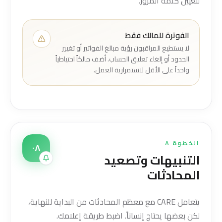
لتعيين كلمة المرور.
الفوترة للمالك فقط
لا يستطيع المراقبون رؤية مبالغ الفواتير أو تغيير
الحدود أو إلغاء تعليق الحساب. أضف مالكاً احتياطياً
واحداً على الأقل لاستمرارية العمل.
الخطوة ٨
٠٨
التنبيهات وتصعيد
المحادثات
يتعامل CARE مع معظم المحادثات من البداية للنهاية،
لكن بعضها يحتاج إنساناً. اضبط طريقة إعلامك.