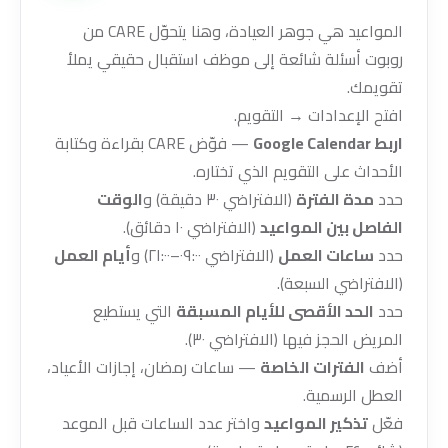
المواعيد هي جوهر العيادة، وهنا يتحوّل CARE من
روبوت أسئلة شائعة إلى موظف استقبال حقيقي يملأ
تقويمك.
افتح الإعدادات → التقويم.
اربط Google Calendar
— فوّض CARE بقراءة وكتابة
الأحداث على التقويم الذي تختاره.
حدد
مدة الفترة
(الافتراضي ٣٠ دقيقة) و
الوقت
الفاصل بين المواعيد
(الافتراضي ١٠ دقائق).
حدد
ساعات العمل
(الافتراضي ٠٩:٠٠–٢١:٠٠) و
أيام العمل
(الافتراضي السبعة).
حدد
الحد الأقصى للأيام المسبقة
التي يستطيع
المريض الحجز فيها (الافتراضي ٣٠).
أضف
الفترات الخاصة
— ساعات رمضان، إجازات الأعياد،
العطل الرسمية.
فعّل
تذكير المواعيد
واختر عدد الساعات قبل الموعد