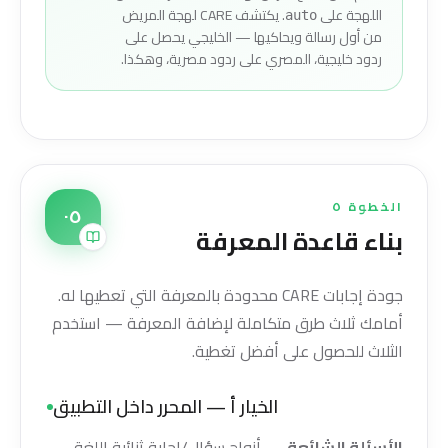
اللهجة على
. يكتشف CARE لهجة المريض
auto
من أول رسالة ويحاكيها — الخليجي يحصل على
ردود خليجية، المصري على ردود مصرية، وهكذا.
الخطوة ٥
٠٥
بناء قاعدة المعرفة
جودة إجابات CARE محدودة بالمعرفة التي تعطيها له.
أمامك ثلاث طرق متكاملة لإضافة المعرفة — استخدم
الثلاث للحصول على أفضل تغطية.
الخيار أ — المحرر داخل التطبيق
الأسئلة الشائعة
— أزواج سؤال/إجابة ثنائية اللغة.