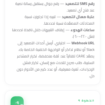
رقم SMS للتصعيد
— رقم جوال يستقبل رسالة نصية
عند فتح أي تصعيد.
عتبة معدّل التصعيد
— تنبيه إذا تجاوزت نسبة
المحادثات المصعّدة نسبة تحددها.
ساعات الهدوء
— إيقاف التنبيهات خلال نافذة تحددها
(مثل ٢٢:٠٠–٠٦:٠٠).
Webhook URL
— اختياري. أرسل أحداث التصعيد إلى
Slack أو نظام تذاكر أو الواجهة الخلفية الخاصة بك.
يصعّد CARE تلقائياً عند: ثقة منخفضة، تكرار المشاعر
السلبية، طلب صريح للتحدث مع إنسان، تكرار فشل
الإجراءات، ثغرة معرفية، أو عدد كبير من الأدوار دون
حل.
الخطوة ٩
٠٩