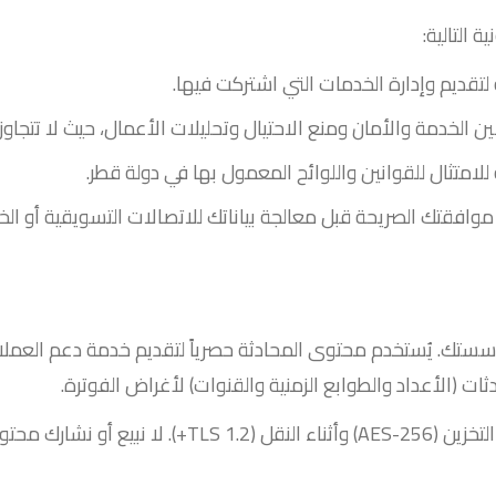
 التالية:
 لتقديم وإدارة الخدمات التي اشتركت فيها.
ن الخدمة والأمان ومنع الاحتيال وتحليلات الأعمال، حيث لا تتجا
للامتثال للقوانين واللوائح المعمول بها في دولة قطر.
افقتك الصريحة قبل معالجة بياناتك للاتصالات التسويقية أو الخدم
ابة عن مؤسستك. يُستخدم محتوى المحادثة حصرياً لتقديم خدمة دعم ال
ثات (الأعداد والطوابع الزمنية والقنوات) لأغراض الفوترة.
 مع أطراف ثالثة أبداً.