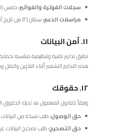
سجلات الفوترة والفواتير:
خمس (٥) سنوات من تاريخ المعاملة، امتثالاً لقانون التجارة القطري.
مراسلات الدعم:
سنتان (٢) من تاريخ آخر تفاعل.
١١. أمن البيانات
نطبق تدابير تقنية وتنظيمية مناسبة لحماية 
هذه التدابير التشفير أثناء التخزين والنق
١٢. حقوقك
وفقاً للقانون المعمول به، لديك الحقوق الت
حق الوصول:
طلب نسخة من البيانات 
حق التصحيح:
طلب تصحيح البيانات غير 