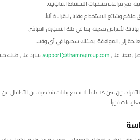
، مع مراعاة متطلبات الاحتفاظ القانونية.
 منظم وشائع الاستخدام وقابل للقراءة آلياً.
اناتك لأغراض معينة، بما في ذلك التسويق المباشر.
عالجة إلى الموافقة، يمكنك سحبها في أي وقت.
صل معنا على
support@thamragroup.com
. سنرد على طلبك خلال ثلاثين (٣٠) 
خدماتنا مصممة للشركات وليست موجهة للأفراد دون سن ١٨ عاماً. لا نجمع بيانا
وقت لآخر. سنخطرك بالتغييرات الجوهرية عن طريق نشر السياسة