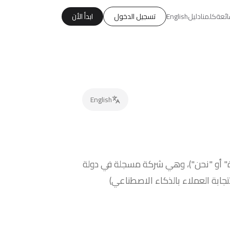
ائعة
كلمنا
دليل
English
تسجيل الدخول
ابدأ الأن
English
 أو "نحن")، وهي شركة مسجلة في دولة
ة بياناتك الشخصية عند استخدامك لخدماتنا، بما في ذلك CARE (محرك استجابة العملاء بالذكاء الاصطناعي)