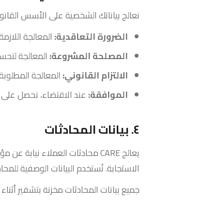
نعالج بياناتك الشخصية على الأسس القانونية
الضرورة التعاقدية:
المعالجة اللازمة
المصلحة المشروعة:
المعالجة لتحسي
الالتزام القانوني:
المعالجة المطلوبة 
الموافقة:
عند الاقتضاء، نحصل على مو
٤. بيانات المحادثات
يعالج CARE محادثات العملاء ني
الاستجابة. تُستخدم البيانات الوصفية للمحاد
جميع بيانات المحادثات مخزنة بتشفير أثناء التخزين (AES-256) وأثناء النقل (TLS 1.2+). لا نبيع أو نشارك محتوى المحادثات