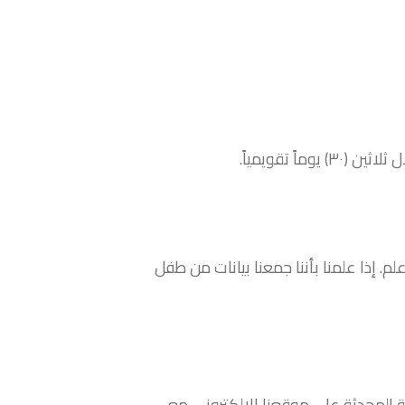
يوماً تقويمياً.
ت شخصية من الأطفال عن علم. إذا علمنا بأننا جمعنا بيانات من طفل
 المحدثة على موقعنا الإلكتروني مع