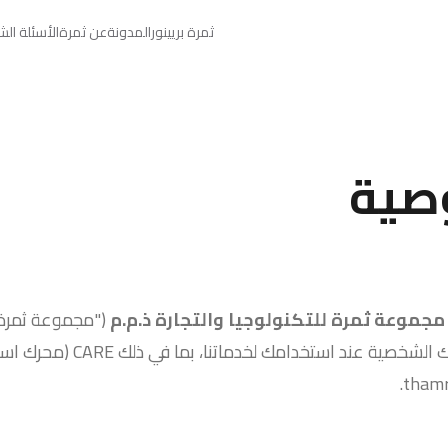
ثمرة بريينور
المدونة
عن ثمرة
الأسئلة الش
صية
مجموعة ثمرة للتكنولوجيا والتجارة ذ.م.م
("مجموعة ثمرة"
قطر، بجمع واستخدام وتخزين وحماي