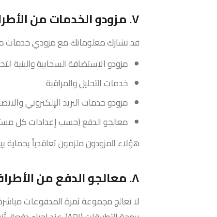
٧. مزودو الخدمات من الأطراف الثالثة
قد نشارك معلوماتك مع مزودي خدمات موثو
مزودو الاستضافة السحابية والبنية التحت
خدمات التحليل والمراقبة
مزودو خدمات البريد الإلكتروني والاتص
معالجو الدفع (حسب إعدادات كل مستأ
هؤلاء المزودون ملزمون تعاقدياً بحماية بيا
٨. معالجو الدفع من الأطراف الثالثة
لا تعالج مجموعة ثمرة المدفوعات مباشرة
برمجة التطبيقات (API). عند إجراء دفعة، تُنقل معلومات الدفع الخاصة بك مباشرة إلى معالج الدفع التابع لطرف ثالث.